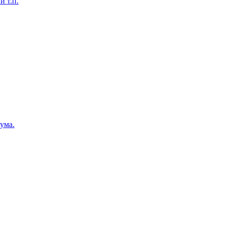
 т.п.
ума.