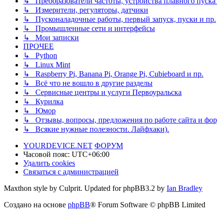
↳ Преобразователи частоты, устройства плавного пуска и
↳ Измерители, регуляторы, датчики
↳ Пусконаладочные работы, первый запуск, пуски и пр.
↳ Промышленные сети и интерфейсы
↳ Мои записки
ПРОЧЕЕ
↳ Python
↳ Linux Mint
↳ Raspberry Pi, Banana Pi, Orange Pi, Cubieboard и пр.
↳ Всё что не вошло в другие разделы
↳ Сервисные центры и услуги Первоуральска
↳ Курилка
↳ Юмор
↳ Отзывы, вопросы, предложения по работе сайта и фор
↳ Всякие нужные полезности. Лайфхаки).
YOURDEVICE.NET
ФОРУМ
Часовой пояс:
UTC+06:00
Удалить cookies
Связаться с администрацией
Maxthon style by Culprit. Updated for phpBB3.2 by
Ian Bradley
Создано на основе
phpBB
® Forum Software © phpBB Limited