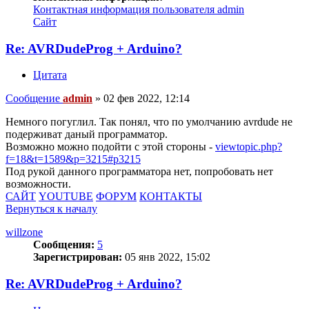
Контактная информация пользователя admin
Сайт
Re: AVRDudeProg + Arduino?
Цитата
Сообщение
admin
»
02 фев 2022, 12:14
Немного погуглил. Так понял, что по умолчанию avrdude не
подерживат даный программатор.
Возможно можно подойти с этой стороны -
viewtopic.php?
f=18&t=1589&p=3215#p3215
Под рукой данного программатора нет, попробовать нет
возможности.
САЙТ
YOUTUBE
ФОРУМ
КОНТАКТЫ
Вернуться к началу
willzone
Сообщения:
5
Зарегистрирован:
05 янв 2022, 15:02
Re: AVRDudeProg + Arduino?