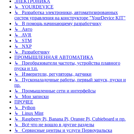
ЭЛЕКТРОНИКА
↳ YOURDEVICE
↳ Разработка электроники, автоматизированных
систем управления на конструкторе "YourDevice KIT"
↳ В помощь начинающему разработчику
↳ Авто
↳ AVR
↳ STM
↳ NXP
↳ Разработчику
ПРОМЫШЛЕННАЯ АВТОМАТИКА
↳ Преобразователи частоты, устройства плавного
пуска и т.п.
↳ Измерители, регуляторы, датчики
↳ Пусконаладочные работы, первый запуск, пуски и
пр.
↳ Промышленные сети и интерфейсы
↳ Мои записки
ПРОЧЕЕ
↳ Python
↳ Linux Mint
↳ Raspberry Pi, Banana Pi, Orange Pi, Cubieboard и пр.
↳ Всё что не вошло в другие разделы
↳ Сервисные центры и услуги Первоуральска