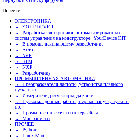
Вернуться к списку форумов
Перейти
ЭЛЕКТРОНИКА
↳ YOURDEVICE
↳ Разработка электроники, автоматизированных
систем управления на конструкторе "YourDevice KIT"
↳ В помощь начинающему разработчику
↳ Авто
↳ AVR
↳ STM
↳ NXP
↳ Разработчику
ПРОМЫШЛЕННАЯ АВТОМАТИКА
↳ Преобразователи частоты, устройства плавного
пуска и т.п.
↳ Измерители, регуляторы, датчики
↳ Пусконаладочные работы, первый запуск, пуски и
пр.
↳ Промышленные сети и интерфейсы
↳ Мои записки
ПРОЧЕЕ
↳ Python
↳ Linux Mint