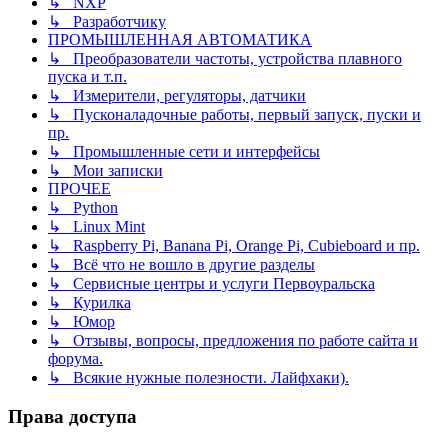
↳ NXP
↳ Разработчику
ПРОМЫШЛЕННАЯ АВТОМАТИКА
↳ Преобразователи частоты, устройства плавного
пуска и т.п.
↳ Измерители, регуляторы, датчики
↳ Пусконаладочные работы, первый запуск, пуски и
пр.
↳ Промышленные сети и интерфейсы
↳ Мои записки
ПРОЧЕЕ
↳ Python
↳ Linux Mint
↳ Raspberry Pi, Banana Pi, Orange Pi, Cubieboard и пр.
↳ Всё что не вошло в другие разделы
↳ Сервисные центры и услуги Первоуральска
↳ Курилка
↳ Юмор
↳ Отзывы, вопросы, предложения по работе сайта и
форума.
↳ Всякие нужные полезности. Лайфхаки).
Права доступа