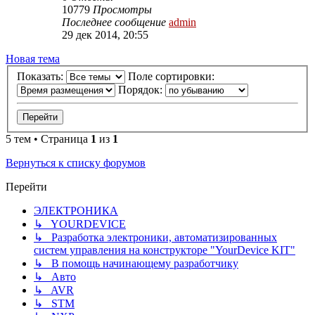
10779
Просмотры
Последнее сообщение
admin
29 дек 2014, 20:55
Новая тема
Показать:
Поле сортировки:
Порядок:
5 тем • Страница
1
из
1
Вернуться к списку форумов
Перейти
ЭЛЕКТРОНИКА
↳ YOURDEVICE
↳ Разработка электроники, автоматизированных
систем управления на конструкторе "YourDevice KIT"
↳ В помощь начинающему разработчику
↳ Авто
↳ AVR
↳ STM