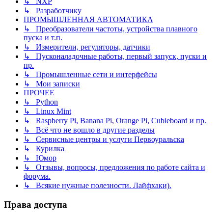
↳ NXP
↳ Разработчику
ПРОМЫШЛЕННАЯ АВТОМАТИКА
↳ Преобразователи частоты, устройства плавного
пуска и т.п.
↳ Измерители, регуляторы, датчики
↳ Пусконаладочные работы, первый запуск, пуски и
пр.
↳ Промышленные сети и интерфейсы
↳ Мои записки
ПРОЧЕЕ
↳ Python
↳ Linux Mint
↳ Raspberry Pi, Banana Pi, Orange Pi, Cubieboard и пр.
↳ Всё что не вошло в другие разделы
↳ Сервисные центры и услуги Первоуральска
↳ Курилка
↳ Юмор
↳ Отзывы, вопросы, предложения по работе сайта и
форума.
↳ Всякие нужные полезности. Лайфхаки).
Права доступа