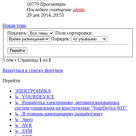
10779
Просмотры
Последнее сообщение
admin
29 дек 2014, 20:55
Новая тема
Показать:
Поле сортировки:
Порядок:
5 тем • Страница
1
из
1
Вернуться к списку форумов
Перейти
ЭЛЕКТРОНИКА
↳ YOURDEVICE
↳ Разработка электроники, автоматизированных
систем управления на конструкторе "YourDevice KIT"
↳ В помощь начинающему разработчику
↳ Авто
↳ AVR
↳ STM