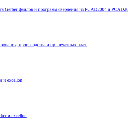
та Gerber-файлов и программ сверления из PCAD2004 и PCAD20
вания, производства и пр. печатных плат.
 и excellon
ber и excellon