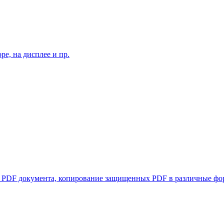
оре, на дисплее и пр.
я PDF документа, копирование защищенных PDF в различные фо