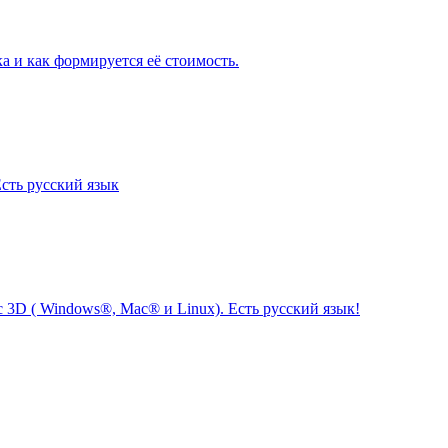
а и как формируется её стоимость.
Есть русский язык
с 3D ( Windows®, Mac® и Linux). Есть русский язык!