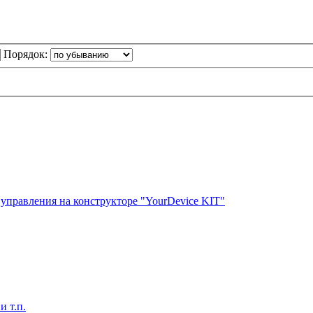
Порядок:
управления на конструкторе "YourDevice KIT"
 т.п.