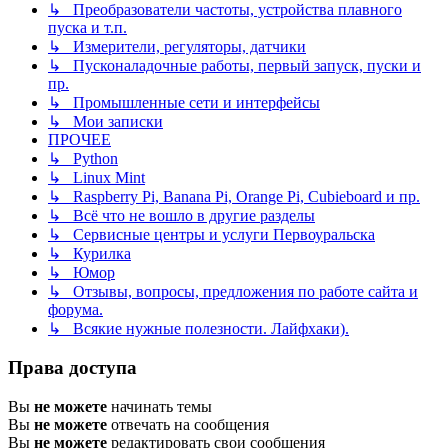
↳ Преобразователи частоты, устройства плавного
пуска и т.п.
↳ Измерители, регуляторы, датчики
↳ Пусконаладочные работы, первый запуск, пуски и
пр.
↳ Промышленные сети и интерфейсы
↳ Мои записки
ПРОЧЕЕ
↳ Python
↳ Linux Mint
↳ Raspberry Pi, Banana Pi, Orange Pi, Cubieboard и пр.
↳ Всё что не вошло в другие разделы
↳ Сервисные центры и услуги Первоуральска
↳ Курилка
↳ Юмор
↳ Отзывы, вопросы, предложения по работе сайта и
форума.
↳ Всякие нужные полезности. Лайфхаки).
Права доступа
Вы
не можете
начинать темы
Вы
не можете
отвечать на сообщения
Вы
не можете
редактировать свои сообщения