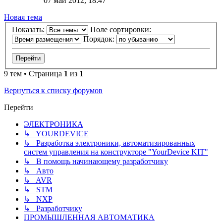
07 май 2012, 18:47
Новая тема
Показать:
Поле сортировки:
Порядок:
9 тем • Страница
1
из
1
Вернуться к списку форумов
Перейти
ЭЛЕКТРОНИКА
↳ YOURDEVICE
↳ Разработка электроники, автоматизированных
систем управления на конструкторе "YourDevice KIT"
↳ В помощь начинающему разработчику
↳ Авто
↳ AVR
↳ STM
↳ NXP
↳ Разработчику
ПРОМЫШЛЕННАЯ АВТОМАТИКА