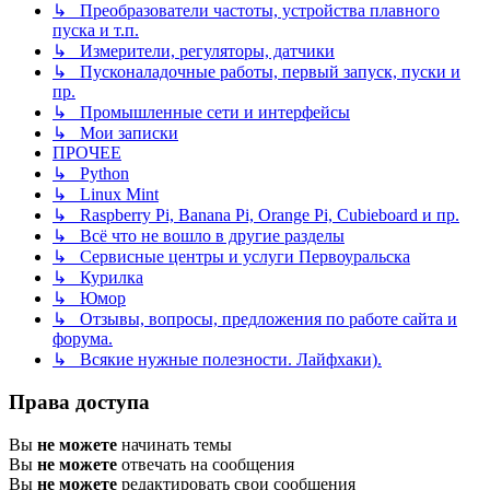
↳ Преобразователи частоты, устройства плавного
пуска и т.п.
↳ Измерители, регуляторы, датчики
↳ Пусконаладочные работы, первый запуск, пуски и
пр.
↳ Промышленные сети и интерфейсы
↳ Мои записки
ПРОЧЕЕ
↳ Python
↳ Linux Mint
↳ Raspberry Pi, Banana Pi, Orange Pi, Cubieboard и пр.
↳ Всё что не вошло в другие разделы
↳ Сервисные центры и услуги Первоуральска
↳ Курилка
↳ Юмор
↳ Отзывы, вопросы, предложения по работе сайта и
форума.
↳ Всякие нужные полезности. Лайфхаки).
Права доступа
Вы
не можете
начинать темы
Вы
не можете
отвечать на сообщения
Вы
не можете
редактировать свои сообщения