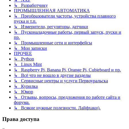
↳ Разработчику
ПРОМЫШЛЕННАЯ АВТОМАТИКА
↳ Преобразователи частоты, устройства плавного
пуска и т.п.
↳ Измерители, регуляторы, датчики
↳ Пусконаладочные работы, первый запуск, пуски и
пр.
↳ Промышленные сети и интерфейсы
↳ Мои записки
ПРОЧЕЕ
↳ Python
↳ Linux Mint
↳ Raspberry Pi, Banana Pi, Orange Pi, Cubieboard и пр.
↳ Всё что не вошло в другие разделы
↳ Сервисные центры и услуги Первоуральска
↳ Курилка
↳ Юмор
↳ Отзывы, вопросы, предложения по работе сайта и
форума.
↳ Всякие нужные полезности. Лайфхаки).
Права доступа