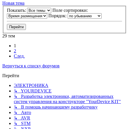
Новая тема
Показать:
Поле сортировки:
Порядок:
29 тем
1
2
След.
Вернуться к списку форумов
Перейти
ЭЛЕКТРОНИКА
↳ YOURDEVICE
↳ Разработка электроники, автоматизированных
систем управления на конструкторе "YourDevice KIT"
↳ В помощь начинающему разработчику
↳ Авто
↳ AVR
↳ STM
↳ NXP