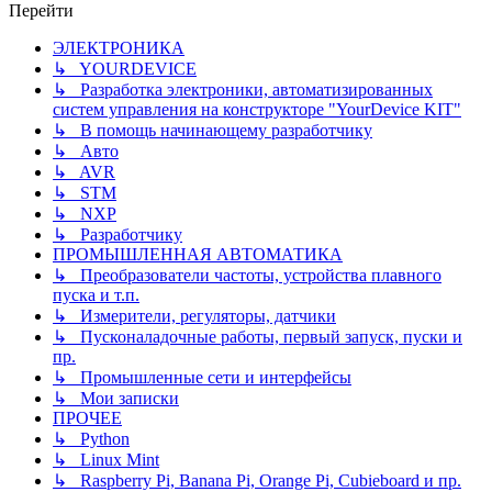
Перейти
ЭЛЕКТРОНИКА
↳ YOURDEVICE
↳ Разработка электроники, автоматизированных
систем управления на конструкторе "YourDevice KIT"
↳ В помощь начинающему разработчику
↳ Авто
↳ AVR
↳ STM
↳ NXP
↳ Разработчику
ПРОМЫШЛЕННАЯ АВТОМАТИКА
↳ Преобразователи частоты, устройства плавного
пуска и т.п.
↳ Измерители, регуляторы, датчики
↳ Пусконаладочные работы, первый запуск, пуски и
пр.
↳ Промышленные сети и интерфейсы
↳ Мои записки
ПРОЧЕЕ
↳ Python
↳ Linux Mint
↳ Raspberry Pi, Banana Pi, Orange Pi, Cubieboard и пр.