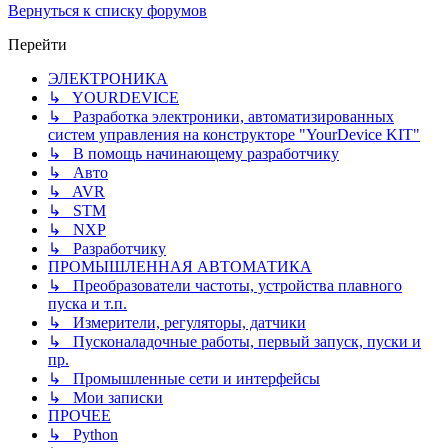
Вернуться к списку форумов
Перейти
ЭЛЕКТРОНИКА
↳ YOURDEVICE
↳ Разработка электроники, автоматизированных
систем управления на конструкторе "YourDevice KIT"
↳ В помощь начинающему разработчику
↳ Авто
↳ AVR
↳ STM
↳ NXP
↳ Разработчику
ПРОМЫШЛЕННАЯ АВТОМАТИКА
↳ Преобразователи частоты, устройства плавного
пуска и т.п.
↳ Измерители, регуляторы, датчики
↳ Пусконаладочные работы, первый запуск, пуски и
пр.
↳ Промышленные сети и интерфейсы
↳ Мои записки
ПРОЧЕЕ
↳ Python