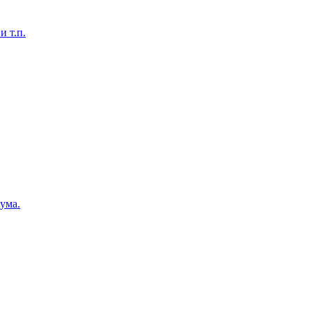
 т.п.
ума.