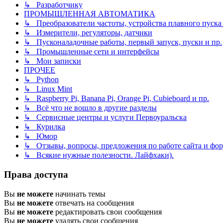
↳ Разработчику
ПРОМЫШЛЕННАЯ АВТОМАТИКА
↳ Преобразователи частоты, устройства плавного пуска и
↳ Измерители, регуляторы, датчики
↳ Пусконаладочные работы, первый запуск, пуски и пр.
↳ Промышленные сети и интерфейсы
↳ Мои записки
ПРОЧЕЕ
↳ Python
↳ Linux Mint
↳ Raspberry Pi, Banana Pi, Orange Pi, Cubieboard и пр.
↳ Всё что не вошло в другие разделы
↳ Сервисные центры и услуги Первоуральска
↳ Курилка
↳ Юмор
↳ Отзывы, вопросы, предложения по работе сайта и фор
↳ Всякие нужные полезности. Лайфхаки).
Права доступа
Вы
не можете
начинать темы
Вы
не можете
отвечать на сообщения
Вы
не можете
редактировать свои сообщения
Вы
не можете
удалять свои сообщения