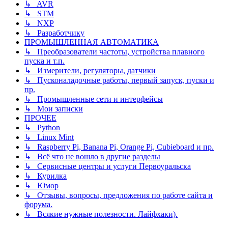
↳ AVR
↳ STM
↳ NXP
↳ Разработчику
ПРОМЫШЛЕННАЯ АВТОМАТИКА
↳ Преобразователи частоты, устройства плавного
пуска и т.п.
↳ Измерители, регуляторы, датчики
↳ Пусконаладочные работы, первый запуск, пуски и
пр.
↳ Промышленные сети и интерфейсы
↳ Мои записки
ПРОЧЕЕ
↳ Python
↳ Linux Mint
↳ Raspberry Pi, Banana Pi, Orange Pi, Cubieboard и пр.
↳ Всё что не вошло в другие разделы
↳ Сервисные центры и услуги Первоуральска
↳ Курилка
↳ Юмор
↳ Отзывы, вопросы, предложения по работе сайта и
форума.
↳ Всякие нужные полезности. Лайфхаки).