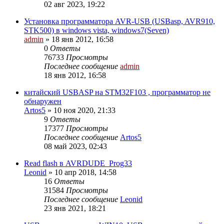
02 авг 2023, 19:22
Установка программатора AVR-USB (USBasp, AVR910,
STK500) в windows vista, windows7(Seven)
admin
»
18 янв 2012, 16:58
0
Ответы
76733
Просмотры
Последнее сообщение
admin
18 янв 2012, 16:58
китайский USBASP на STM32F103 , программатор не
обнаружен
Artos5
»
10 ноя 2020, 21:33
9
Ответы
17377
Просмотры
Последнее сообщение
Artos5
08 май 2023, 02:43
Read flash в AVRDUDE_Prog33
Leonid
»
10 апр 2018, 14:58
16
Ответы
31584
Просмотры
Последнее сообщение
Leonid
23 янв 2021, 18:21