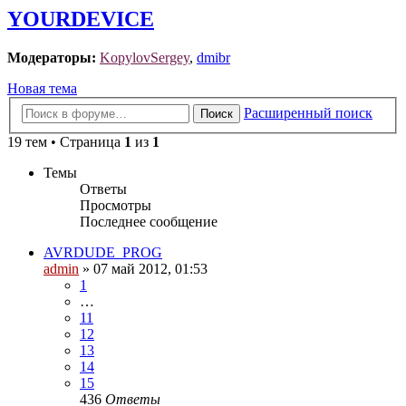
YOURDEVICE
Модераторы:
KopylovSergey
,
dmibr
Новая тема
Расширенный поиск
Поиск
19 тем • Страница
1
из
1
Темы
Ответы
Просмотры
Последнее сообщение
AVRDUDE_PROG
admin
»
07 май 2012, 01:53
1
…
11
12
13
14
15
436
Ответы