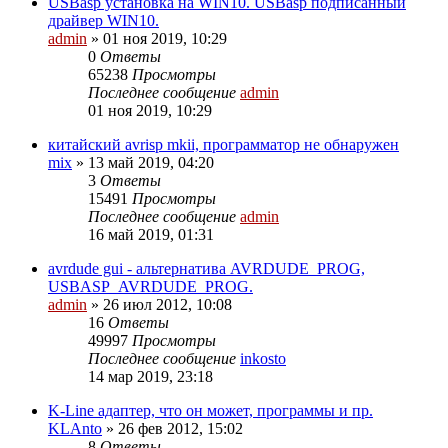
USBasp установка на WIN10. USBasp подписанный
драйвер WIN10.
admin
»
01 ноя 2019, 10:29
0
Ответы
65238
Просмотры
Последнее сообщение
admin
01 ноя 2019, 10:29
китайский avrisp mkii, программатор не обнаружен
mix
»
13 май 2019, 04:20
3
Ответы
15491
Просмотры
Последнее сообщение
admin
16 май 2019, 01:31
avrdude gui - альтернатива AVRDUDE_PROG,
USBASP_AVRDUDE_PROG.
admin
»
26 июл 2012, 10:08
16
Ответы
49997
Просмотры
Последнее сообщение
inkosto
14 мар 2019, 23:18
K-Line адаптер, что он может, программы и пр.
KLAnto
»
26 фев 2012, 15:02
8
Ответы