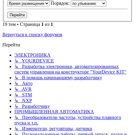
Порядок:
19 тем • Страница
1
из
1
Вернуться к списку форумов
Перейти
ЭЛЕКТРОНИКА
↳ YOURDEVICE
↳ Разработка электроники, автоматизированных
систем управления на конструкторе "YourDevice KIT"
↳ В помощь начинающему разработчику
↳ Авто
↳ AVR
↳ STM
↳ NXP
↳ Разработчику
ПРОМЫШЛЕННАЯ АВТОМАТИКА
↳ Преобразователи частоты, устройства плавного
пуска и т.п.
↳ Измерители, регуляторы, датчики
↳ Пусконаладочные работы, первый запуск, пуски и