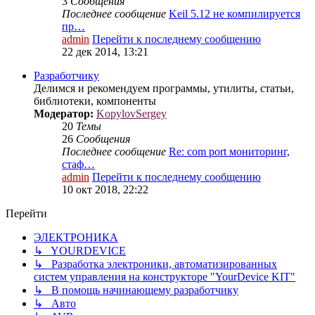
3
Сообщения
Последнее сообщение
Keil 5.12 не компилируется
пр…
admin
Перейти к последнему сообщению
22 дек 2014, 13:21
Разработчику
Делимся и рекомендуем программы, утилиты, статьи,
библиотеки, компоненты
Модератор:
KopylovSergey
20
Темы
26
Сообщения
Последнее сообщение
Re: com port мониторинг,
стаф…
admin
Перейти к последнему сообщению
10 окт 2018, 22:22
Перейти
ЭЛЕКТРОНИКА
↳ YOURDEVICE
↳ Разработка электроники, автоматизированных
систем управления на конструкторе "YourDevice KIT"
↳ В помощь начинающему разработчику
↳ Авто