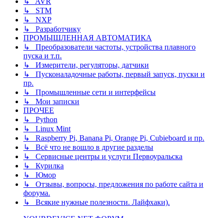
↳ AVR
↳ STM
↳ NXP
↳ Разработчику
ПРОМЫШЛЕННАЯ АВТОМАТИКА
↳ Преобразователи частоты, устройства плавного
пуска и т.п.
↳ Измерители, регуляторы, датчики
↳ Пусконаладочные работы, первый запуск, пуски и
пр.
↳ Промышленные сети и интерфейсы
↳ Мои записки
ПРОЧЕЕ
↳ Python
↳ Linux Mint
↳ Raspberry Pi, Banana Pi, Orange Pi, Cubieboard и пр.
↳ Всё что не вошло в другие разделы
↳ Сервисные центры и услуги Первоуральска
↳ Курилка
↳ Юмор
↳ Отзывы, вопросы, предложения по работе сайта и
форума.
↳ Всякие нужные полезности. Лайфхаки).