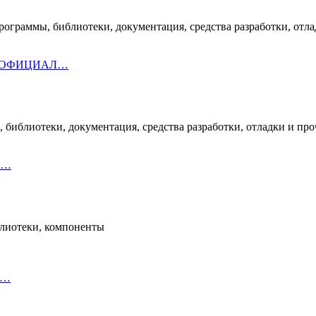
раммы, библиотеки, документация, средства разработки, отлад
Ь ОФИЦИАЛ…
блиотеки, документация, средства разработки, отладки и проч
пр…
блиотеки, компоненты
аф…