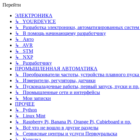
Перейти
ЭЛЕКТРОНИКА
↳ YOURDEVICE
↳ Разработка электроники, автоматизированных систем 
↳ В помощь начинающему разработчику
↳ Авто
↳ AVR
↳ STM
↳ NXP
↳ Разработчику
ПРОМЫШЛЕННАЯ АВТОМАТИКА
↳ Преобразователи частоты, устройства плавного пуска и
↳ Измерители, регуляторы, датчики
↳ Пусконаладочные работы, первый запуск, пуски и пр.
↳ Промышленные сети и интерфейсы
↳ Мои записки
ПРОЧЕЕ
↳ Python
↳ Linux Mint
↳ Raspberry Pi, Banana Pi, Orange Pi, Cubieboard и пр.
↳ Всё что не вошло в другие разделы
↳ Сервисные центры и услуги Первоуральска
↳ Курилка