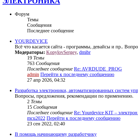
ЭЛЕКТРОНИКА
Форум
Темы
Сообщения
Последнее сообщение
YOURDEVICE
Всё что касается сайта - программы, девайсы и пр.. Вопр
Модераторы:
KopylovSergey
,
dmibr
19
Темы
763
Сообщения
Последнее сообщение
Re: AVRDUDE_PROG
admin
Перейти к последнему сообщению
27 апр 2026, 04:32
Разработка электроники, автоматизированных систем упр
Вопросы, предложения, рекомендации по применению.
2
Темы
15
Сообщения
Последнее сообщение
Re: Yourdevice KIT – электро
mcu2022
Перейти к последнему сообщению
23 сен 2022, 02:40
В помощь начинающему разработчику