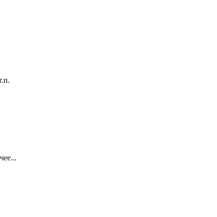
.п.
ее...