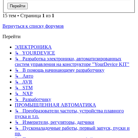
15 тем • Страница
1
из
1
Вернуться к списку форумов
Перейти
ЭЛЕКТРОНИКА
↳ YOURDEVICE
↳ Разработка электроники, автоматизированных
систем управления на конструкторе "YourDevice KIT"
↳ В помощь начинающему разработчику
↳ Авто
↳ AVR
↳ STM
↳ NXP
↳ Разработчику
ПРОМЫШЛЕННАЯ АВТОМАТИКА
↳ Преобразователи частоты, устройства плавного
пуска и т.п.
↳ Измерители, регуляторы, датчики
↳ Пусконаладочные работы, первый запуск, пуски и
пр.