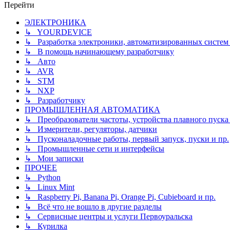
Перейти
ЭЛЕКТРОНИКА
↳ YOURDEVICE
↳ Разработка электроники, автоматизированных систем 
↳ В помощь начинающему разработчику
↳ Авто
↳ AVR
↳ STM
↳ NXP
↳ Разработчику
ПРОМЫШЛЕННАЯ АВТОМАТИКА
↳ Преобразователи частоты, устройства плавного пуска и
↳ Измерители, регуляторы, датчики
↳ Пусконаладочные работы, первый запуск, пуски и пр.
↳ Промышленные сети и интерфейсы
↳ Мои записки
ПРОЧЕЕ
↳ Python
↳ Linux Mint
↳ Raspberry Pi, Banana Pi, Orange Pi, Cubieboard и пр.
↳ Всё что не вошло в другие разделы
↳ Сервисные центры и услуги Первоуральска
↳ Курилка