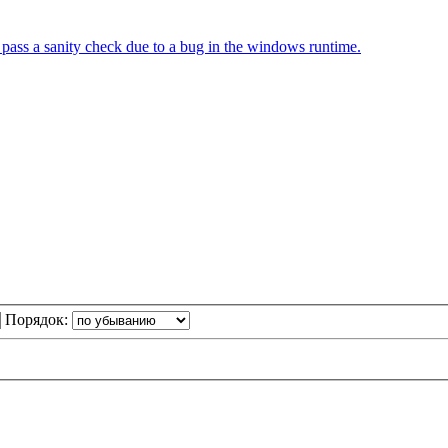
 pass a sanity check due to a bug in the windows runtime.
Порядок: