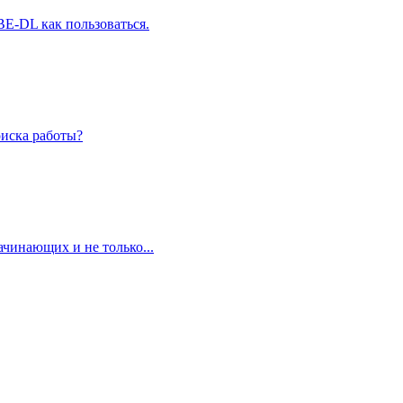
BE-DL как пользоваться.
оиска работы?
ачинающих и не только...