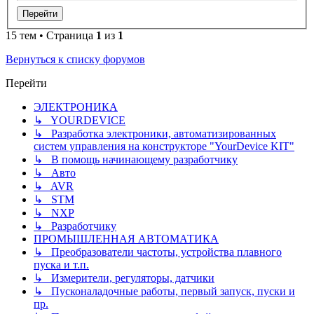
15 тем • Страница
1
из
1
Вернуться к списку форумов
Перейти
ЭЛЕКТРОНИКА
↳ YOURDEVICE
↳ Разработка электроники, автоматизированных
систем управления на конструкторе "YourDevice KIT"
↳ В помощь начинающему разработчику
↳ Авто
↳ AVR
↳ STM
↳ NXP
↳ Разработчику
ПРОМЫШЛЕННАЯ АВТОМАТИКА
↳ Преобразователи частоты, устройства плавного
пуска и т.п.
↳ Измерители, регуляторы, датчики
↳ Пусконаладочные работы, первый запуск, пуски и
пр.