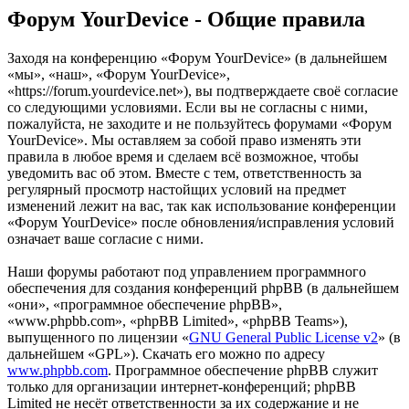
Форум YourDevice - Общие правила
Заходя на конференцию «Форум YourDevice» (в дальнейшем
«мы», «наш», «Форум YourDevice»,
«https://forum.yourdevice.net»), вы подтверждаете своё согласие
со следующими условиями. Если вы не согласны с ними,
пожалуйста, не заходите и не пользуйтесь форумами «Форум
YourDevice». Мы оставляем за собой право изменять эти
правила в любое время и сделаем всё возможное, чтобы
уведомить вас об этом. Вместе с тем, ответственность за
регулярный просмотр настойщих условий на предмет
изменений лежит на вас, так как использование конференции
«Форум YourDevice» после обновления/исправления условий
означает ваше согласие с ними.
Наши форумы работают под управлением программного
обеспечения для создания конференций phpBB (в дальнейшем
«они», «программное обеспечение phpBB»,
«www.phpbb.com», «phpBB Limited», «phpBB Teams»),
выпущенного по лицензии «
GNU General Public License v2
» (в
дальнейшем «GPL»). Скачать его можно по адресу
www.phpbb.com
. Программное обеспечение phpBB служит
только для организации интернет-конференций; phpBB
Limited не несёт ответственности за их содержание и не