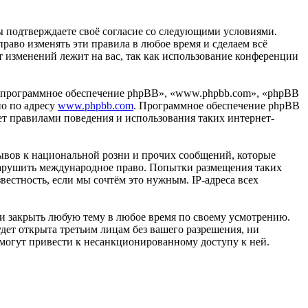
вы подтверждаете своё согласие со следующими условиями.
право изменять эти правила в любое время и сделаем всё
т изменений лежит на вас, так как использование конференции
«программное обеспечение phpBB», «www.phpbb.com», «phpBB
но по адресу
www.phpbb.com
. Программное обеспечение phpBB
ет правилами поведения и использования таких интернет-
ывов к национальной розни и прочих сообщений, которые
 нарушить международное право. Попытки размещения таких
естность, если мы сочтём это нужным. IP-адреса всех
ли закрыть любую тему в любое время по своему усмотрению.
удет открыта третьим лицам без вашего разрешения, ни
 могут привести к несанкционированному доступу к ней.