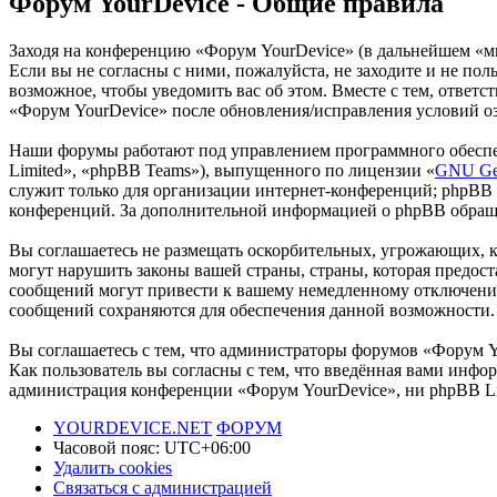
Форум YourDevice - Общие правила
Заходя на конференцию «Форум YourDevice» (в дальнейшем «мы»
Если вы не согласны с ними, пожалуйста, не заходите и не по
возможное, чтобы уведомить вас об этом. Вместе с тем, ответ
«Форум YourDevice» после обновления/исправления условий оз
Наши форумы работают под управлением программного обеспе
Limited», «phpBB Teams»), выпущенного по лицензии «
GNU Gen
служит только для организации интернет-конференций; phpBB L
конференций. За дополнительной информацией о phpBB обращ
Вы соглашаетесь не размещать оскорбительных, угрожающих, 
могут нарушить законы вашей страны, страны, которая предос
сообщений могут привести к вашему немедленному отключению 
сообщений сохраняются для обеспечения данной возможности.
Вы соглашаетесь с тем, что администраторы форумов «Форум Y
Как пользователь вы согласны с тем, что введённая вами инфор
администрация конференции «Форум YourDevice», ни phpBB Lim
YOURDEVICE.NET
ФОРУМ
Часовой пояс:
UTC+06:00
Удалить cookies
Связаться с администрацией