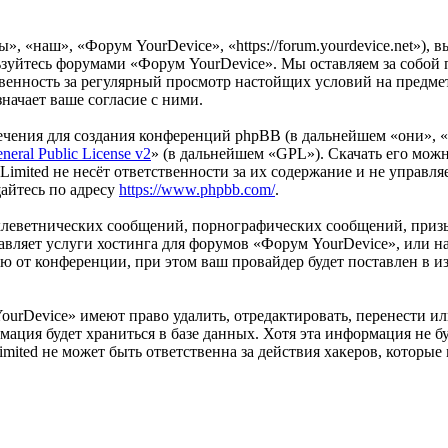
, «наш», «Форум YourDevice», «https://forum.yourdevice.net»), 
льзуйтесь форумами «Форум YourDevice». Мы оставляем за собой 
ственность за регулярный просмотр настойщих условий на предме
начает ваше согласие с ними.
чения для создания конференций phpBB (в дальнейшем «они», 
eral Public License v2
» (в дальнейшем «GPL»). Скачать его мож
imited не несёт ответственности за их содержание и не управля
айтесь по адресу
https://www.phpbb.com/
.
клеветнических сообщений, порнографических сообщений, приз
тавляет услуги хостинга для форумов «Форум YourDevice», или
от конференции, при этом ваш провайдер будет поставлен в изв
ourDevice» имеют право удалить, отредактировать, перенести и
мация будет храниться в базе данных. Хотя эта информация не б
ited не может быть ответственна за действия хакеров, которые