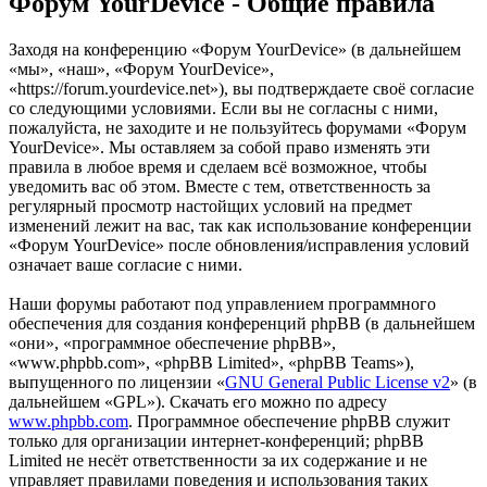
Форум YourDevice - Общие правила
Заходя на конференцию «Форум YourDevice» (в дальнейшем
«мы», «наш», «Форум YourDevice»,
«https://forum.yourdevice.net»), вы подтверждаете своё согласие
со следующими условиями. Если вы не согласны с ними,
пожалуйста, не заходите и не пользуйтесь форумами «Форум
YourDevice». Мы оставляем за собой право изменять эти
правила в любое время и сделаем всё возможное, чтобы
уведомить вас об этом. Вместе с тем, ответственность за
регулярный просмотр настойщих условий на предмет
изменений лежит на вас, так как использование конференции
«Форум YourDevice» после обновления/исправления условий
означает ваше согласие с ними.
Наши форумы работают под управлением программного
обеспечения для создания конференций phpBB (в дальнейшем
«они», «программное обеспечение phpBB»,
«www.phpbb.com», «phpBB Limited», «phpBB Teams»),
выпущенного по лицензии «
GNU General Public License v2
» (в
дальнейшем «GPL»). Скачать его можно по адресу
www.phpbb.com
. Программное обеспечение phpBB служит
только для организации интернет-конференций; phpBB
Limited не несёт ответственности за их содержание и не
управляет правилами поведения и использования таких