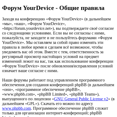
Форум YourDevice - Общие правила
Заходя на конференцию «Форум YourDevice» (в дальнейшем
«мы», «наш», «Форум YourDevice»,
«https://forum.yourdevice.net»), вы подтверждаете своё согласие
со следующими условиями. Если вы не согласны с ними,
пожалуйста, не заходите и не пользуйтесь форумами «Форум
YourDevice». Мы оставляем за собой право изменять эти
правила в любое время и сделаем всё возможное, чтобы
уведомить вас об этом. Вместе с тем, ответственность за
регулярный просмотр настойщих условий на предмет
изменений лежит на вас, так как использование конференции
«Форум YourDevice» после обновления/исправления условий
означает ваше согласие с ними.
Наши форумы работают под управлением программного
обеспечения для создания конференций phpBB (в дальнейшем
«они», «программное обеспечение phpBB»,
«www.phpbb.com», «phpBB Limited», «phpBB Teams»),
выпущенного по лицензии «
GNU General Public License v2
» (в
дальнейшем «GPL»). Скачать его можно по адресу
www.phpbb.com
. Программное обеспечение phpBB служит
только для организации интернет-конференций; phpBB