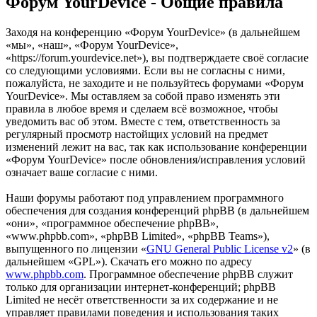
Форум YourDevice - Общие правила
Заходя на конференцию «Форум YourDevice» (в дальнейшем
«мы», «наш», «Форум YourDevice»,
«https://forum.yourdevice.net»), вы подтверждаете своё согласие
со следующими условиями. Если вы не согласны с ними,
пожалуйста, не заходите и не пользуйтесь форумами «Форум
YourDevice». Мы оставляем за собой право изменять эти
правила в любое время и сделаем всё возможное, чтобы
уведомить вас об этом. Вместе с тем, ответственность за
регулярный просмотр настойщих условий на предмет
изменений лежит на вас, так как использование конференции
«Форум YourDevice» после обновления/исправления условий
означает ваше согласие с ними.
Наши форумы работают под управлением программного
обеспечения для создания конференций phpBB (в дальнейшем
«они», «программное обеспечение phpBB»,
«www.phpbb.com», «phpBB Limited», «phpBB Teams»),
выпущенного по лицензии «
GNU General Public License v2
» (в
дальнейшем «GPL»). Скачать его можно по адресу
www.phpbb.com
. Программное обеспечение phpBB служит
только для организации интернет-конференций; phpBB
Limited не несёт ответственности за их содержание и не
управляет правилами поведения и использования таких