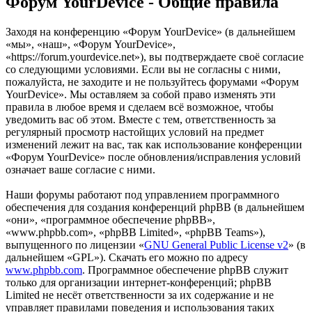
Форум YourDevice - Общие правила
Заходя на конференцию «Форум YourDevice» (в дальнейшем
«мы», «наш», «Форум YourDevice»,
«https://forum.yourdevice.net»), вы подтверждаете своё согласие
со следующими условиями. Если вы не согласны с ними,
пожалуйста, не заходите и не пользуйтесь форумами «Форум
YourDevice». Мы оставляем за собой право изменять эти
правила в любое время и сделаем всё возможное, чтобы
уведомить вас об этом. Вместе с тем, ответственность за
регулярный просмотр настойщих условий на предмет
изменений лежит на вас, так как использование конференции
«Форум YourDevice» после обновления/исправления условий
означает ваше согласие с ними.
Наши форумы работают под управлением программного
обеспечения для создания конференций phpBB (в дальнейшем
«они», «программное обеспечение phpBB»,
«www.phpbb.com», «phpBB Limited», «phpBB Teams»),
выпущенного по лицензии «
GNU General Public License v2
» (в
дальнейшем «GPL»). Скачать его можно по адресу
www.phpbb.com
. Программное обеспечение phpBB служит
только для организации интернет-конференций; phpBB
Limited не несёт ответственности за их содержание и не
управляет правилами поведения и использования таких