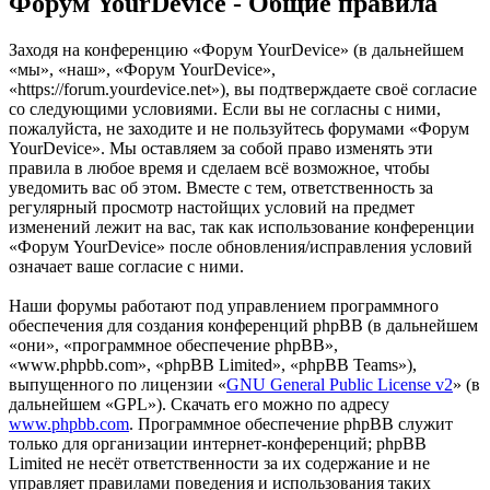
Форум YourDevice - Общие правила
Заходя на конференцию «Форум YourDevice» (в дальнейшем
«мы», «наш», «Форум YourDevice»,
«https://forum.yourdevice.net»), вы подтверждаете своё согласие
со следующими условиями. Если вы не согласны с ними,
пожалуйста, не заходите и не пользуйтесь форумами «Форум
YourDevice». Мы оставляем за собой право изменять эти
правила в любое время и сделаем всё возможное, чтобы
уведомить вас об этом. Вместе с тем, ответственность за
регулярный просмотр настойщих условий на предмет
изменений лежит на вас, так как использование конференции
«Форум YourDevice» после обновления/исправления условий
означает ваше согласие с ними.
Наши форумы работают под управлением программного
обеспечения для создания конференций phpBB (в дальнейшем
«они», «программное обеспечение phpBB»,
«www.phpbb.com», «phpBB Limited», «phpBB Teams»),
выпущенного по лицензии «
GNU General Public License v2
» (в
дальнейшем «GPL»). Скачать его можно по адресу
www.phpbb.com
. Программное обеспечение phpBB служит
только для организации интернет-конференций; phpBB
Limited не несёт ответственности за их содержание и не
управляет правилами поведения и использования таких