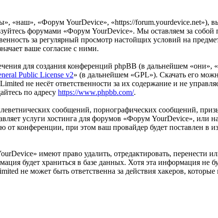
, «наш», «Форум YourDevice», «https://forum.yourdevice.net»), 
льзуйтесь форумами «Форум YourDevice». Мы оставляем за собой 
ственность за регулярный просмотр настойщих условий на предме
начает ваше согласие с ними.
чения для создания конференций phpBB (в дальнейшем «они», 
eral Public License v2
» (в дальнейшем «GPL»). Скачать его мож
imited не несёт ответственности за их содержание и не управля
айтесь по адресу
https://www.phpbb.com/
.
клеветнических сообщений, порнографических сообщений, приз
тавляет услуги хостинга для форумов «Форум YourDevice», или
от конференции, при этом ваш провайдер будет поставлен в изв
ourDevice» имеют право удалить, отредактировать, перенести и
мация будет храниться в базе данных. Хотя эта информация не б
ited не может быть ответственна за действия хакеров, которые