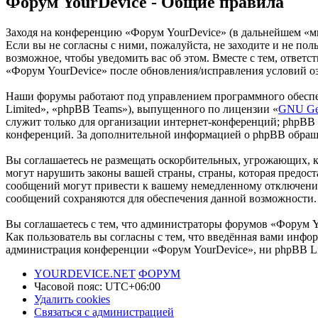
Форум YourDevice - Общие правила
Заходя на конференцию «Форум YourDevice» (в дальнейшем «мы»
Если вы не согласны с ними, пожалуйста, не заходите и не по
возможное, чтобы уведомить вас об этом. Вместе с тем, ответ
«Форум YourDevice» после обновления/исправления условий оз
Наши форумы работают под управлением программного обеспе
Limited», «phpBB Teams»), выпущенного по лицензии «
GNU Gen
служит только для организации интернет-конференций; phpBB L
конференций. За дополнительной информацией о phpBB обращ
Вы соглашаетесь не размещать оскорбительных, угрожающих, 
могут нарушить законы вашей страны, страны, которая предос
сообщений могут привести к вашему немедленному отключению 
сообщений сохраняются для обеспечения данной возможности.
Вы соглашаетесь с тем, что администраторы форумов «Форум Y
Как пользователь вы согласны с тем, что введённая вами инфор
администрация конференции «Форум YourDevice», ни phpBB Lim
YOURDEVICE.NET
ФОРУМ
Часовой пояс:
UTC+06:00
Удалить cookies
Связаться с администрацией