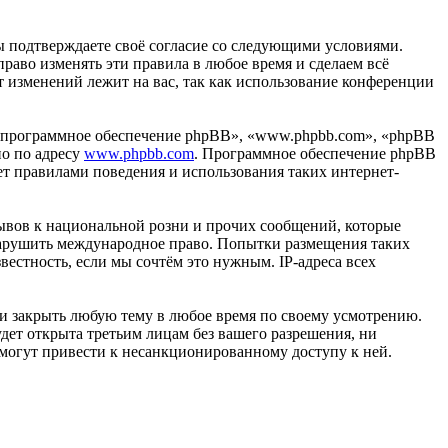
вы подтверждаете своё согласие со следующими условиями.
право изменять эти правила в любое время и сделаем всё
т изменений лежит на вас, так как использование конференции
«программное обеспечение phpBB», «www.phpbb.com», «phpBB
но по адресу
www.phpbb.com
. Программное обеспечение phpBB
ет правилами поведения и использования таких интернет-
ывов к национальной розни и прочих сообщений, которые
 нарушить международное право. Попытки размещения таких
естность, если мы сочтём это нужным. IP-адреса всех
ли закрыть любую тему в любое время по своему усмотрению.
удет открыта третьим лицам без вашего разрешения, ни
 могут привести к несанкционированному доступу к ней.