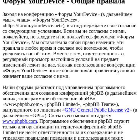
Форум YourDevice - Общие правила
Заходя на конференцию «Форум YourDevice» (в дальнейшем
«мы», «наш», «Форум YourDevice»,
«https://forum.yourdevice.net»), вы подтверждаете своё согласие
со следующими условиями. Если вы не согласны с ними,
пожалуйста, не заходите и не пользуйтесь форумами «Форум
YourDevice». Мы оставляем за собой право изменять эти
правила в любое время и сделаем всё возможное, чтобы
уведомить вас об этом. Вместе с тем, ответственность за
регулярный просмотр настойщих условий на предмет
изменений лежит на вас, так как использование конференции
«Форум YourDevice» после обновления/исправления условий
означает ваше согласие с ними.
Наши форумы работают под управлением программного
обеспечения для создания конференций phpBB (в дальнейшем
«они», «программное обеспечение phpBB»,
«www.phpbb.com», «phpBB Limited», «phpBB Teams»),
выпущенного по лицензии «
GNU General Public License v2
» (в
дальнейшем «GPL»). Скачать его можно по адресу
www.phpbb.com
. Программное обеспечение phpBB служит
только для организации интернет-конференций; phpBB
Limited не несёт ответственности за их содержание и не
управляет правилами поведения и использования таких