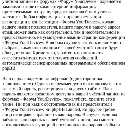
учётной записи на форумах «Форум YourDevice» охраняется
законами о защите компьютерной информации,
применяемыми в стране, предоставляющей нам услуги
хостинга. Любая информация, запрашиваемая при
регистрации в конференции «Форум YourDevice», кроме
вашего имени пользователя, вашего пароля и вашего адреса
email, может быть как обязательной, так и необязательной к
предоставлению, на усмотрение администрации конференции
«Форум YourDevice». В любом случае у вас есть возможность
выбрать, какая информация из вашей учётной записи будет
общедоступна. Кроме того, у вас есть возможность
согласиться/отказаться от получения сообщений,
автоматически сгенерированных программным обеспечением
phpBB.
Ваш пароль надёжно зашифрован (односторонним
хэшированием). Однако не рекомендуется использовать этот
же самый пароль, регистрируясь на других сайтах. Ваш
пароль является средством доступа к вашей учётной записи на
форумах «Форум YourDevice», пожалуйста, храните его в
тайне. Ни при каких обстоятельствах ни представители
«Форум YourDevice», ни phpBB Limited, ни другое третье
лицо не вправе спрашивать ваш пароль. В случае, если вы
забудете ваш пароль к вашей учётной записи, вы сможете
воспользоваться функцией восстановления пароля «Забыли