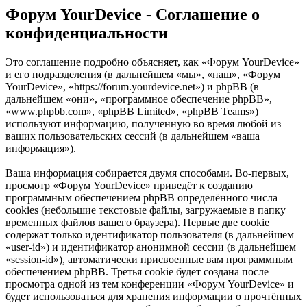
Форум YourDevice - Соглашение о
конфиденциальности
Это соглашение подробно объясняет, как «Форум YourDevice»
и его подразделения (в дальнейшем «мы», «наш», «Форум
YourDevice», «https://forum.yourdevice.net») и phpBB (в
дальнейшем «они», «программное обеспечение phpBB»,
«www.phpbb.com», «phpBB Limited», «phpBB Teams»)
используют информацию, полученную во время любой из
ваших пользовательских сессий (в дальнейшем «ваша
информация»).
Ваша информация собирается двумя способами. Во-первых,
просмотр «Форум YourDevice» приведёт к созданию
программным обеспечением phpBB определённого числа
cookies (небольшие текстовые файлы, загружаемые в папку
временных файлов вашего браузера). Первые две cookie
содержат только идентификатор пользователя (в дальнейшем
«user-id») и идентификатор анонимной сессии (в дальнейшем
«session-id»), автоматически присвоенные вам программным
обеспечением phpBB. Третья cookie будет создана после
просмотра одной из тем конференции «Форум YourDevice» и
будет использоваться для хранения информации о прочтённых