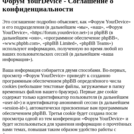
Форум YourDevice - Соглашение о
конфиденциальности
Это соглашение подробно объясняет, как «Форум YourDevice»
и его подразделения (в дальнейшем «мы», «наш», «Форум
YourDevice», «https://forum.yourdevice.net») и phpBB (в
дальнейшем «они», «программное обеспечение phpBB»,
«www.phpbb.com», «phpBB Limited», «phpBB Teams»)
используют информацию, полученную во время любой из
ваших пользовательских сессий (в дальнейшем «ваша
информация»).
Ваша информация собирается двумя способами. Во-первых,
просмотр «Форум YourDevice» приведёт к созданию
программным обеспечением phpBB определённого числа
cookies (небольшие текстовые файлы, загружаемые в папку
временных файлов вашего браузера). Первые две cookie
содержат только идентификатор пользователя (в дальнейшем
«user-id») и идентификатор анонимной сессии (в дальнейшем
«session-id»), автоматически присвоенные вам программным
обеспечением phpBB. Третья cookie будет создана после
просмотра одной из тем конференции «Форум YourDevice» и
будет использоваться для хранения информации о прочтённых
вами темах, повышая таким образом удобство работы с