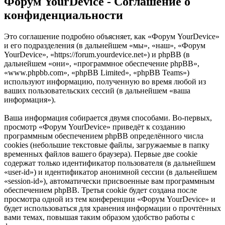
Форум YourDevice - Соглашение о
конфиденциальности
Это соглашение подробно объясняет, как «Форум YourDevice»
и его подразделения (в дальнейшем «мы», «наш», «Форум
YourDevice», «https://forum.yourdevice.net») и phpBB (в
дальнейшем «они», «программное обеспечение phpBB»,
«www.phpbb.com», «phpBB Limited», «phpBB Teams»)
используют информацию, полученную во время любой из
ваших пользовательских сессий (в дальнейшем «ваша
информация»).
Ваша информация собирается двумя способами. Во-первых,
просмотр «Форум YourDevice» приведёт к созданию
программным обеспечением phpBB определённого числа
cookies (небольшие текстовые файлы, загружаемые в папку
временных файлов вашего браузера). Первые две cookie
содержат только идентификатор пользователя (в дальнейшем
«user-id») и идентификатор анонимной сессии (в дальнейшем
«session-id»), автоматически присвоенные вам программным
обеспечением phpBB. Третья cookie будет создана после
просмотра одной из тем конференции «Форум YourDevice» и
будет использоваться для хранения информации о прочтённых
вами темах, повышая таким образом удобство работы с