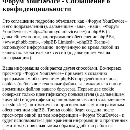
Форум YourDevice - Соглашение о
конфиденциальности
Это соглашение подробно объясняет, как «Форум YourDevice»
и его подразделения (в дальнейшем «мы», «наш», «Форум
YourDevice», «https://forum.yourdevice.net») и phpBB (в
дальнейшем «они», «программное обеспечение phpBB»,
«www.phpbb.com», «phpBB Limited», «phpBB Teams»)
используют информацию, полученную во время любой из
ваших пользовательских сессий (в дальнейшем «ваша
информация»).
Ваша информация собирается двумя способами. Во-первых,
просмотр «Форум YourDevice» приведёт к созданию
программным обеспечением phpBB определённого числа
cookies (небольшие текстовые файлы, загружаемые в папку
временных файлов вашего браузера). Первые две cookie
содержат только идентификатор пользователя (в дальнейшем
«user-id») и идентификатор анонимной сессии (в дальнейшем
«session-id»), автоматически присвоенные вам программным
обеспечением phpBB. Третья cookie будет создана после
просмотра одной из тем конференции «Форум YourDevice» и
будет использоваться для хранения информации о прочтённых
вами темах, повышая таким образом удобство работы с