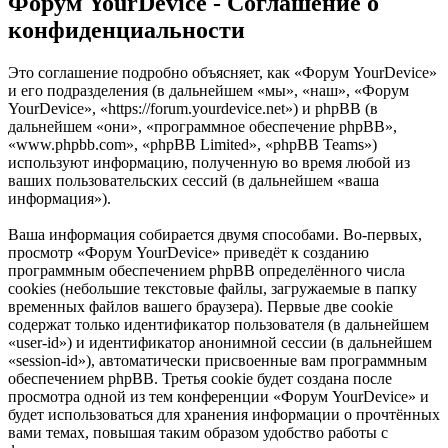
Форум YourDevice - Соглашение о
конфиденциальности
Это соглашение подробно объясняет, как «Форум YourDevice»
и его подразделения (в дальнейшем «мы», «наш», «Форум
YourDevice», «https://forum.yourdevice.net») и phpBB (в
дальнейшем «они», «программное обеспечение phpBB»,
«www.phpbb.com», «phpBB Limited», «phpBB Teams»)
используют информацию, полученную во время любой из
ваших пользовательских сессий (в дальнейшем «ваша
информация»).
Ваша информация собирается двумя способами. Во-первых,
просмотр «Форум YourDevice» приведёт к созданию
программным обеспечением phpBB определённого числа
cookies (небольшие текстовые файлы, загружаемые в папку
временных файлов вашего браузера). Первые две cookie
содержат только идентификатор пользователя (в дальнейшем
«user-id») и идентификатор анонимной сессии (в дальнейшем
«session-id»), автоматически присвоенные вам программным
обеспечением phpBB. Третья cookie будет создана после
просмотра одной из тем конференции «Форум YourDevice» и
будет использоваться для хранения информации о прочтённых
вами темах, повышая таким образом удобство работы с