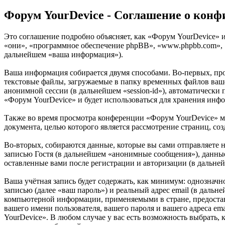
Форум YourDevice - Соглашение о кон
Это соглашение подробно объясняет, как «Форум YourDevice» и 
«они», «программное обеспечение phpBB», «www.phpbb.com», 
дальнейшем «ваша информация»).
Ваша информация собирается двумя способами. Во-первых, пр
текстовые файлы, загружаемые в папку временных файлов вашег
анонимной сессии (в дальнейшем «session-id»), автоматически
«Форум YourDevice» и будет использоваться для хранения инф
Также во время просмотра конференции «Форум YourDevice» м
документа, целью которого является рассмотрение страниц, 
Во-вторых, собираются данные, которые вы сами отправляете
записью Гостя (в дальнейшем «анонимные сообщения»), данные
оставленные вами после регистрации и авторизации (в дальне
Ваша учётная запись будет содержать, как минимум: однознач
записью (далее «ваш пароль») и реальный адрес email (в даль
компьютерной информации, применяемыми в стране, предостав
вашего имени пользователя, вашего пароля и вашего адреса em
YourDevice». В любом случае у вас есть возможность выбрать, 