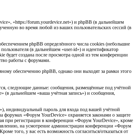
e», «https://forum.yourdevice.net») и phpBB (в дальнейшем
ченную во время любой из ваших пользовательских сессий (в
беспечением phpBB определённого числа cookies (небольшие
пользователя (в дальнейшем «user-id») и идентификатор
ie будет создана после просмотра одной из тем конференции
ство работы с форумами.
ному обеспечению phpBB, однако они выходят за рамки этого
тся, следующие данные: сообщения, размещённые под учётной
» (в дальнейшем «ваша учётная запись») и сообщения,
»), индивидуальный пароль для входа под вашей учётной
 на форумах «Форум YourDevice» охраняется законами о защите
я при регистрации в конференции «Форум YourDevice», кроме
доставлению, на усмотрение администрации конференции «Форум
роме того, у вас есть возможность согласиться/отказаться от