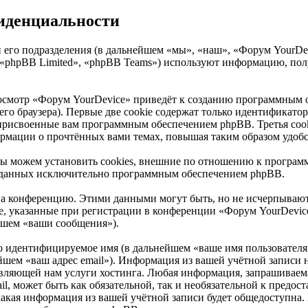
фиденциальности
его подразделения (в дальнейшем «мы», «наш», «Форум YourDevic
«phpBB Limited», «phpBB Teams») используют информацию, полу
осмотр «Форум YourDevice» приведёт к созданию программным о
о браузера). Первые две cookie содержат только идентификатор 
 присвоенные вам программным обеспечением phpBB. Третья cook
ормации о прочтённых вами темах, повышая таким образом удоб
ы можем установить cookies, внешние по отношению к программ
созданных исключительно программным обеспечением phpBB.
 на конференцию. Этими данными могут быть, но не исчерпываю
, указанные при регистрации в конференции «Форум YourDevice
йшем «ваши сообщения»).
но идентифицируемое имя (в дальнейшем «ваше имя пользователя
нейшем «ваш адрес email»). Информация из вашей учётной записи
ляющей нам услуги хостинга. Любая информация, запрашиваема
ail, может быть как обязательной, так и необязательной к пре
какая информация из вашей учётной записи будет общедоступна. К