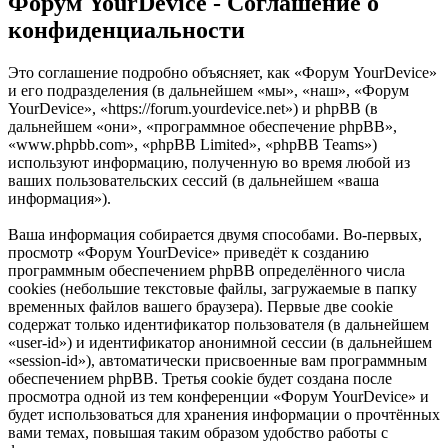
Форум YourDevice - Соглашение о
конфиденциальности
Это соглашение подробно объясняет, как «Форум YourDevice»
и его подразделения (в дальнейшем «мы», «наш», «Форум
YourDevice», «https://forum.yourdevice.net») и phpBB (в
дальнейшем «они», «программное обеспечение phpBB»,
«www.phpbb.com», «phpBB Limited», «phpBB Teams»)
используют информацию, полученную во время любой из
ваших пользовательских сессий (в дальнейшем «ваша
информация»).
Ваша информация собирается двумя способами. Во-первых,
просмотр «Форум YourDevice» приведёт к созданию
программным обеспечением phpBB определённого числа
cookies (небольшие текстовые файлы, загружаемые в папку
временных файлов вашего браузера). Первые две cookie
содержат только идентификатор пользователя (в дальнейшем
«user-id») и идентификатор анонимной сессии (в дальнейшем
«session-id»), автоматически присвоенные вам программным
обеспечением phpBB. Третья cookie будет создана после
просмотра одной из тем конференции «Форум YourDevice» и
будет использоваться для хранения информации о прочтённых
вами темах, повышая таким образом удобство работы с