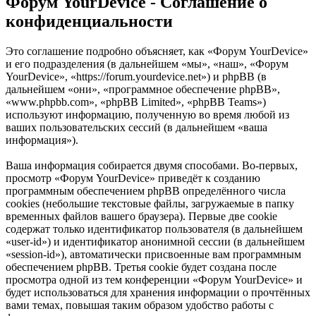
Форум YourDevice - Соглашение о
конфиденциальности
Это соглашение подробно объясняет, как «Форум YourDevice»
и его подразделения (в дальнейшем «мы», «наш», «Форум
YourDevice», «https://forum.yourdevice.net») и phpBB (в
дальнейшем «они», «программное обеспечение phpBB»,
«www.phpbb.com», «phpBB Limited», «phpBB Teams»)
используют информацию, полученную во время любой из
ваших пользовательских сессий (в дальнейшем «ваша
информация»).
Ваша информация собирается двумя способами. Во-первых,
просмотр «Форум YourDevice» приведёт к созданию
программным обеспечением phpBB определённого числа
cookies (небольшие текстовые файлы, загружаемые в папку
временных файлов вашего браузера). Первые две cookie
содержат только идентификатор пользователя (в дальнейшем
«user-id») и идентификатор анонимной сессии (в дальнейшем
«session-id»), автоматически присвоенные вам программным
обеспечением phpBB. Третья cookie будет создана после
просмотра одной из тем конференции «Форум YourDevice» и
будет использоваться для хранения информации о прочтённых
вами темах, повышая таким образом удобство работы с