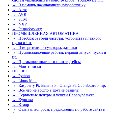
систем управления на конструкторе "YourDevice KIT"
↳ В помощь начинающему разработчику
↳ Авто
↳ AVR
↳ STM
↳ NXP
↳ Разработчику
ПРОМЫШЛЕННАЯ АВТОМАТИКА
↳ Преобразователи частоты, устройства плавного
пуска и т.п.
↳ Измерители, регуляторы, датчики
↳ Пусконаладочные работы, первый запуск, пуски и
пр.
↳ Промышленные сети и интерфейсы
↳ Мои записки
ПРОЧЕЕ
↳ Python
↳ Linux Mint
↳ Raspberry Pi, Banana Pi, Orange Pi, Cubieboard и пр.
↳ Всё что не вошло в другие разделы
↳ Сервисные центры и услуги Первоуральска
↳ Курилка
↳ Юмор
↳ Отзывы, вопросы, предложения по работе сайта и