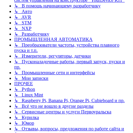
систем управления на конструкторе "YourDevice KIT"
↳ В помощь начинающему разработчику
↳ Авто
↳ AVR
↳ STM
↳ NXP
↳ Разработчику
ПРОМЫШЛЕННАЯ АВТОМАТИКА
↳ Преобразователи частоты, устройства плавного
пуска и т.п.
↳ Измерители, регуляторы, датчики
↳ Пусконаладочные работы, первый запуск, пуски и
пр.
↳ Промышленные сети и интерфейсы
↳ Мои записки
ПРОЧЕЕ
↳ Python
↳ Linux Mint
↳ Raspberry Pi, Banana Pi, Orange Pi, Cubieboard и пр.
↳ Всё что не вошло в другие разделы
↳ Сервисные центры и услуги Первоуральска
↳ Курилка
↳ Юмор
↳ Отзывы, вопросы, предложения по работе сайта и