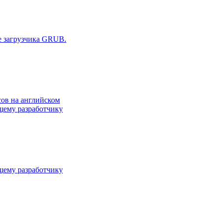
е загрузчика GRUB.
сов на английском
ему разработчику
ему разработчику