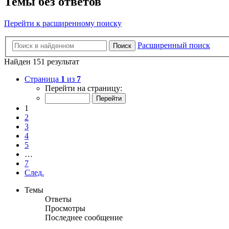
Темы без ответов
Перейти к расширенному поиску
Расширенный поиск
Поиск
Найден 151 результат
Страница
1
из
7
Перейти на страницу:
1
2
3
4
5
…
7
След.
Темы
Ответы
Просмотры
Последнее сообщение