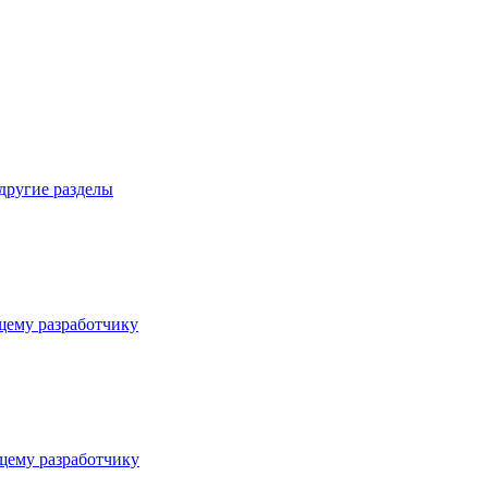
 другие разделы
ему разработчику
ему разработчику