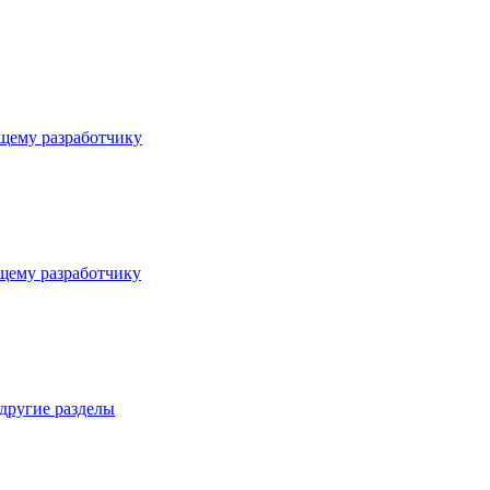
щему разработчику
щему разработчику
 другие разделы