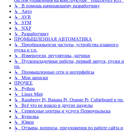
систем управления на конструкторе "YourDevice KIT"
↳ В помощь начинающему разработчику
↳ Авто
↳ AVR
↳ STM
↳ NXP
↳ Разработчику
ПРОМЫШЛЕННАЯ АВТОМАТИКА
↳ Преобразователи частоты, устройства плавного
пуска и т.п.
↳ Измерители, регуляторы, датчики
↳ Пусконаладочные работы, первый запуск, пуски и
пр.
↳ Промышленные сети и интерфейсы
↳ Мои записки
ПРОЧЕЕ
↳ Python
↳ Linux Mint
↳ Raspberry Pi, Banana Pi, Orange Pi, Cubieboard и пр.
↳ Всё что не вошло в другие разделы
↳ Сервисные центры и услуги Первоуральска
↳ Курилка
↳ Юмор
↳ Отзывы, вопросы, предложения по работе сайта и