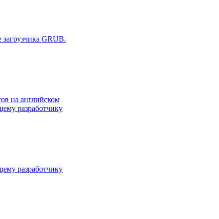
е загрузчика GRUB.
сов на английском
ему разработчику
ему разработчику