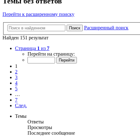
Темы без ответов
Перейти к расширенному поиску
Расширенный поиск
Поиск
Найден 151 результат
Страница
1
из
7
Перейти на страницу:
1
2
3
4
5
…
7
След.
Темы
Ответы
Просмотры
Последнее сообщение