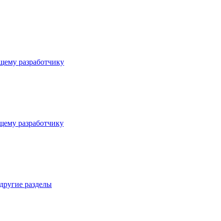
щему разработчику
щему разработчику
 другие разделы