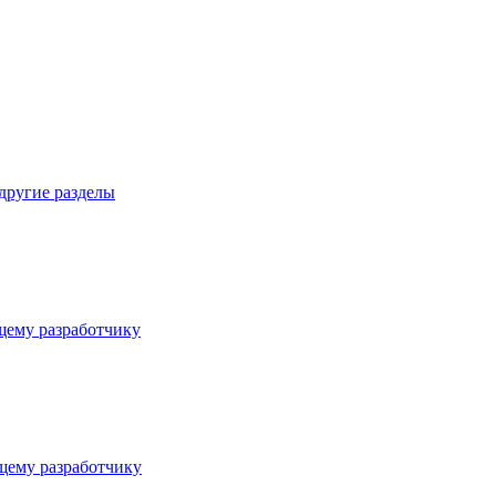
 другие разделы
ему разработчику
ему разработчику