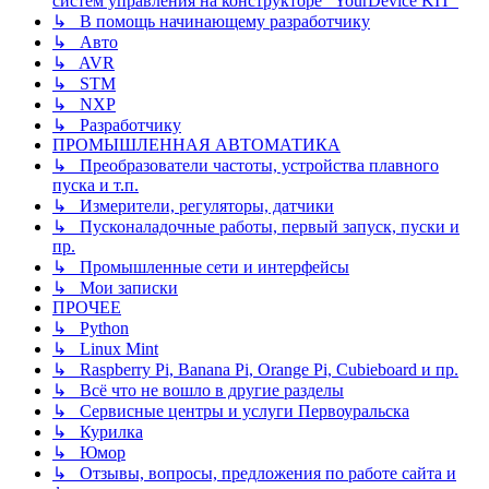
систем управления на конструкторе "YourDevice KIT"
↳ В помощь начинающему разработчику
↳ Авто
↳ AVR
↳ STM
↳ NXP
↳ Разработчику
ПРОМЫШЛЕННАЯ АВТОМАТИКА
↳ Преобразователи частоты, устройства плавного
пуска и т.п.
↳ Измерители, регуляторы, датчики
↳ Пусконаладочные работы, первый запуск, пуски и
пр.
↳ Промышленные сети и интерфейсы
↳ Мои записки
ПРОЧЕЕ
↳ Python
↳ Linux Mint
↳ Raspberry Pi, Banana Pi, Orange Pi, Cubieboard и пр.
↳ Всё что не вошло в другие разделы
↳ Сервисные центры и услуги Первоуральска
↳ Курилка
↳ Юмор
↳ Отзывы, вопросы, предложения по работе сайта и