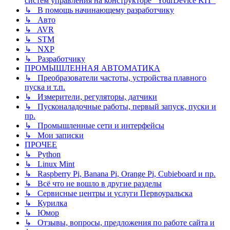
систем управления на конструкторе "YourDevice KIT"
↳ В помощь начинающему разработчику
↳ Авто
↳ AVR
↳ STM
↳ NXP
↳ Разработчику
ПРОМЫШЛЕННАЯ АВТОМАТИКА
↳ Преобразователи частоты, устройства плавного
пуска и т.п.
↳ Измерители, регуляторы, датчики
↳ Пусконаладочные работы, первый запуск, пуски и
пр.
↳ Промышленные сети и интерфейсы
↳ Мои записки
ПРОЧЕЕ
↳ Python
↳ Linux Mint
↳ Raspberry Pi, Banana Pi, Orange Pi, Cubieboard и пр.
↳ Всё что не вошло в другие разделы
↳ Сервисные центры и услуги Первоуральска
↳ Курилка
↳ Юмор
↳ Отзывы, вопросы, предложения по работе сайта и