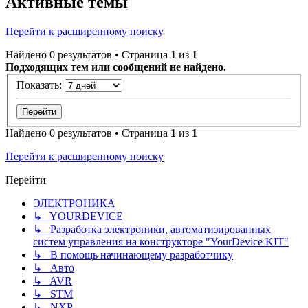
Активные темы
Перейти к расширенному поиску
Найдено 0 результатов • Страница
1
из
1
Подходящих тем или сообщений не найдено.
Показать:
Найдено 0 результатов • Страница
1
из
1
Перейти к расширенному поиску
Перейти
ЭЛЕКТРОНИКА
↳ YOURDEVICE
↳ Разработка электроники, автоматизированных
систем управления на конструкторе "YourDevice KIT"
↳ В помощь начинающему разработчику
↳ Авто
↳ AVR
↳ STM
↳ NXP