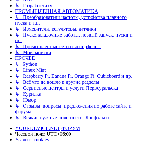
↳ Разработчику
ПРОМЫШЛЕННАЯ АВТОМАТИКА
↳ Преобразователи частоты, устройства плавного
пуска и т.п.
↳ Измерители, регуляторы, датчики
↳ Пусконаладочные работы, первый запуск, пуски и
пр.
↳ Промышленные сети и интерфейсы
↳ Мои записки
ПРОЧЕЕ
↳ Python
↳ Linux Mint
↳ Raspberry Pi, Banana Pi, Orange Pi, Cubieboard и пр.
↳ Всё что не вошло в другие разделы
↳ Сервисные центры и услуги Первоуральска
↳ Курилка
↳ Юмор
↳ Отзывы, вопросы, предложения по работе сайта и
форума.
↳ Всякие нужные полезности. Лайфхаки).
YOURDEVICE.NET
ФОРУМ
Часовой пояс:
UTC+06:00
Удалить cookies