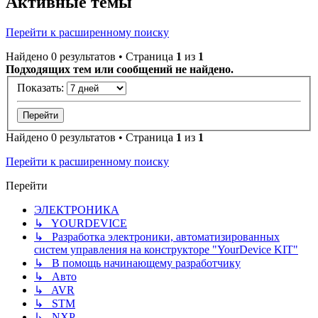
Активные темы
Перейти к расширенному поиску
Найдено 0 результатов • Страница
1
из
1
Подходящих тем или сообщений не найдено.
Показать:
Найдено 0 результатов • Страница
1
из
1
Перейти к расширенному поиску
Перейти
ЭЛЕКТРОНИКА
↳ YOURDEVICE
↳ Разработка электроники, автоматизированных
систем управления на конструкторе "YourDevice KIT"
↳ В помощь начинающему разработчику
↳ Авто
↳ AVR
↳ STM
↳ NXP