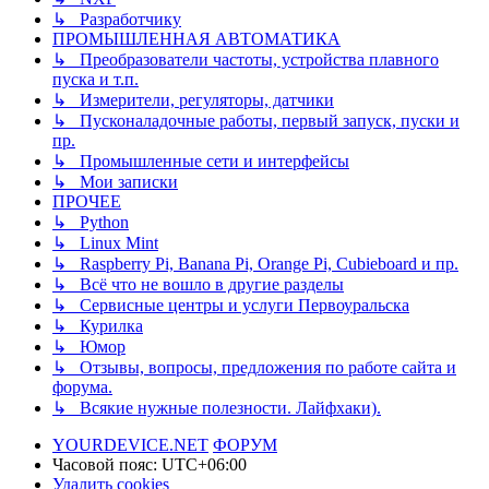
↳ Разработчику
ПРОМЫШЛЕННАЯ АВТОМАТИКА
↳ Преобразователи частоты, устройства плавного
пуска и т.п.
↳ Измерители, регуляторы, датчики
↳ Пусконаладочные работы, первый запуск, пуски и
пр.
↳ Промышленные сети и интерфейсы
↳ Мои записки
ПРОЧЕЕ
↳ Python
↳ Linux Mint
↳ Raspberry Pi, Banana Pi, Orange Pi, Cubieboard и пр.
↳ Всё что не вошло в другие разделы
↳ Сервисные центры и услуги Первоуральска
↳ Курилка
↳ Юмор
↳ Отзывы, вопросы, предложения по работе сайта и
форума.
↳ Всякие нужные полезности. Лайфхаки).
YOURDEVICE.NET
ФОРУМ
Часовой пояс:
UTC+06:00
Удалить cookies