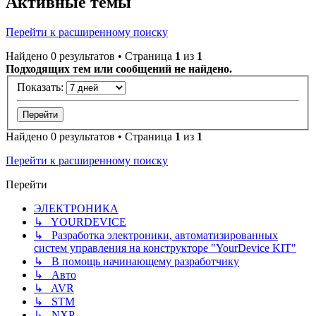
Активные темы
Перейти к расширенному поиску
Найдено 0 результатов • Страница
1
из
1
Подходящих тем или сообщений не найдено.
Показать:
Найдено 0 результатов • Страница
1
из
1
Перейти к расширенному поиску
Перейти
ЭЛЕКТРОНИКА
↳ YOURDEVICE
↳ Разработка электроники, автоматизированных
систем управления на конструкторе "YourDevice KIT"
↳ В помощь начинающему разработчику
↳ Авто
↳ AVR
↳ STM
↳ NXP