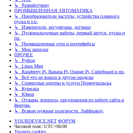
↳ Разработчику
ПРОМЫШЛЕННАЯ АВТОМАТИКА
↳ Преобразователи частоты, устройства плавного
пуска и т.п.
↳ Измерители, регуляторы, датчики
↳ Пусконаладочные работы, первый запуск, пуски и
пр.
↳ Промышленные сети и интерфейсы
↳ Мои записки
ПРОЧЕЕ
↳ Python
↳ Linux Mint
↳ Raspberry Pi, Banana Pi, Orange Pi, Cubieboard и пр.
↳ Всё что не вошло в другие разделы
↳ Сервисные центры и услуги Первоуральска
↳ Курилка
↳ Юмор
↳ Отзывы, вопросы, предложения по работе сайта и
форума.
↳ Всякие нужные полезности. Лайфхаки).
YOURDEVICE.NET
ФОРУМ
Часовой пояс:
UTC+06:00
Удалить cookies