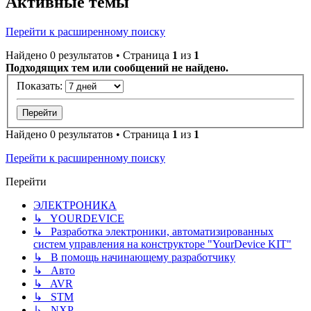
Активные темы
Перейти к расширенному поиску
Найдено 0 результатов • Страница
1
из
1
Подходящих тем или сообщений не найдено.
Показать:
Найдено 0 результатов • Страница
1
из
1
Перейти к расширенному поиску
Перейти
ЭЛЕКТРОНИКА
↳ YOURDEVICE
↳ Разработка электроники, автоматизированных
систем управления на конструкторе "YourDevice KIT"
↳ В помощь начинающему разработчику
↳ Авто
↳ AVR
↳ STM
↳ NXP