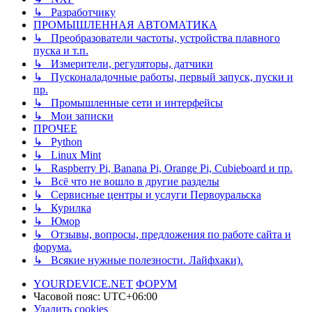
↳ Разработчику
ПРОМЫШЛЕННАЯ АВТОМАТИКА
↳ Преобразователи частоты, устройства плавного
пуска и т.п.
↳ Измерители, регуляторы, датчики
↳ Пусконаладочные работы, первый запуск, пуски и
пр.
↳ Промышленные сети и интерфейсы
↳ Мои записки
ПРОЧЕЕ
↳ Python
↳ Linux Mint
↳ Raspberry Pi, Banana Pi, Orange Pi, Cubieboard и пр.
↳ Всё что не вошло в другие разделы
↳ Сервисные центры и услуги Первоуральска
↳ Курилка
↳ Юмор
↳ Отзывы, вопросы, предложения по работе сайта и
форума.
↳ Всякие нужные полезности. Лайфхаки).
YOURDEVICE.NET
ФОРУМ
Часовой пояс:
UTC+06:00
Удалить cookies