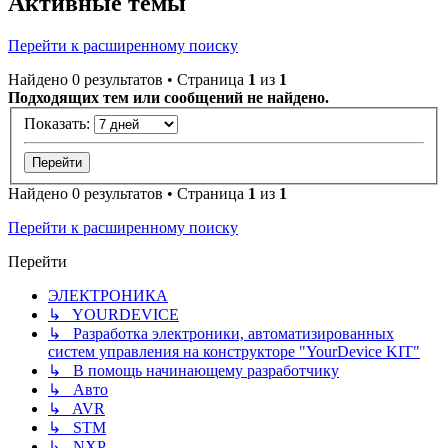
Активные темы
Перейти к расширенному поиску
Найдено 0 результатов • Страница
1
из
1
Подходящих тем или сообщений не найдено.
Показать:
Найдено 0 результатов • Страница
1
из
1
Перейти к расширенному поиску
Перейти
ЭЛЕКТРОНИКА
↳ YOURDEVICE
↳ Разработка электроники, автоматизированных
систем управления на конструкторе "YourDevice KIT"
↳ В помощь начинающему разработчику
↳ Авто
↳ AVR
↳ STM
↳ NXP