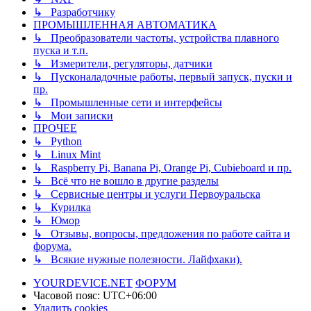
↳ Разработчику
ПРОМЫШЛЕННАЯ АВТОМАТИКА
↳ Преобразователи частоты, устройства плавного
пуска и т.п.
↳ Измерители, регуляторы, датчики
↳ Пусконаладочные работы, первый запуск, пуски и
пр.
↳ Промышленные сети и интерфейсы
↳ Мои записки
ПРОЧЕЕ
↳ Python
↳ Linux Mint
↳ Raspberry Pi, Banana Pi, Orange Pi, Cubieboard и пр.
↳ Всё что не вошло в другие разделы
↳ Сервисные центры и услуги Первоуральска
↳ Курилка
↳ Юмор
↳ Отзывы, вопросы, предложения по работе сайта и
форума.
↳ Всякие нужные полезности. Лайфхаки).
YOURDEVICE.NET
ФОРУМ
Часовой пояс:
UTC+06:00
Удалить cookies