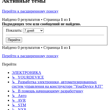
Активные темы
Перейти к расширенному поиску
Найдено 0 результатов • Страница
1
из
1
Подходящих тем или сообщений не найдено.
Показать:
Найдено 0 результатов • Страница
1
из
1
Перейти к расширенному поиску
Перейти
ЭЛЕКТРОНИКА
↳ YOURDEVICE
↳ Разработка электроники, автоматизированных
систем управления на конструкторе "YourDevice KIT"
↳ В помощь начинающему разработчику
↳ Авто
↳ AVR
↳ STM
↳ NXP