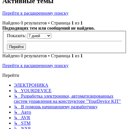
Активные темы
Перейти к расширенному поиску
Найдено 0 результатов • Страница
1
из
1
Подходящих тем или сообщений не найдено.
Показать:
Найдено 0 результатов • Страница
1
из
1
Перейти к расширенному поиску
Перейти
ЭЛЕКТРОНИКА
↳ YOURDEVICE
↳ Разработка электроники, автоматизированных
систем управления на конструкторе "YourDevice KIT"
↳ В помощь начинающему разработчику
↳ Авто
↳ AVR
↳ STM
↳ NXP