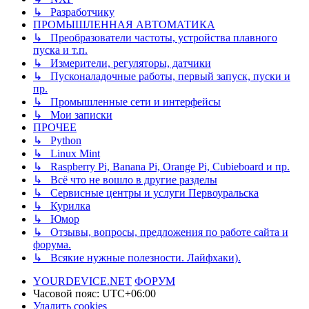
↳ Разработчику
ПРОМЫШЛЕННАЯ АВТОМАТИКА
↳ Преобразователи частоты, устройства плавного
пуска и т.п.
↳ Измерители, регуляторы, датчики
↳ Пусконаладочные работы, первый запуск, пуски и
пр.
↳ Промышленные сети и интерфейсы
↳ Мои записки
ПРОЧЕЕ
↳ Python
↳ Linux Mint
↳ Raspberry Pi, Banana Pi, Orange Pi, Cubieboard и пр.
↳ Всё что не вошло в другие разделы
↳ Сервисные центры и услуги Первоуральска
↳ Курилка
↳ Юмор
↳ Отзывы, вопросы, предложения по работе сайта и
форума.
↳ Всякие нужные полезности. Лайфхаки).
YOURDEVICE.NET
ФОРУМ
Часовой пояс:
UTC+06:00
Удалить cookies